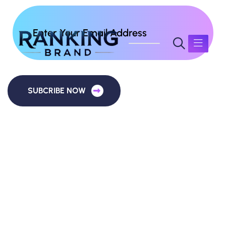
SUBCRIBE NOW
Duis torquent ipsum ligula est eleifend sagitti